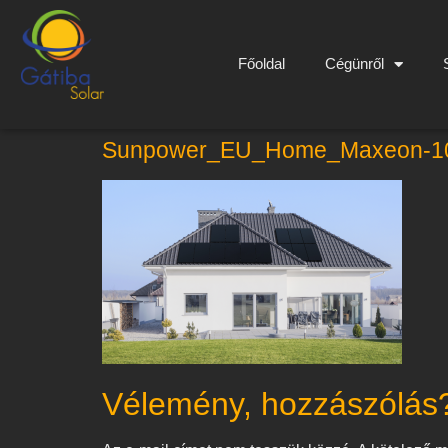
Főoldal
Cégünről
Sunpower_EU_Home_Maxeon-1
Vélemény, hozzászólás