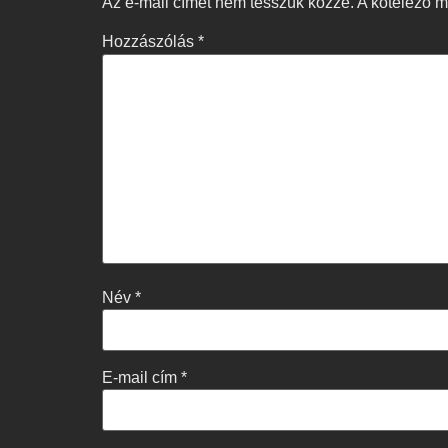
Az e-mail címet nem tesszük közzé.
A kötelező 
Hozzászólás
*
Név
*
E-mail cím
*