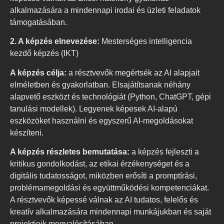
alkalmazására a mindennapi irodai és üzleti feladatok
támogatásában.
2. A képzés elnevezése:
Mesterséges intelligencia
kezdő képzés (IKT)
A képzés célja:
a résztvevők megértsék az AI alapjait
elméletben és gyakorlatban. Elsajátítsanak néhány
alapvető eszközt és technológiát (Python, ChatGPT, gépi
tanulási modellek). Legyenek képesek AI-alapú
eszközöket használni és egyszerű AI-megoldásokat
készíteni.
A képzés részletes bemutatása:
a képzés fejleszti a
kritikus gondolkodást, az etikai érzékenységet és a
digitális tudatosságot, miközben erősíti a promptírási,
problémamegoldási és együttműködési kompetenciákat.
A résztvevők képessé válnak az AI tudatos, felelős és
kreatív alkalmazására mindennapi munkájukban és saját
projektjeik megvalósításában.