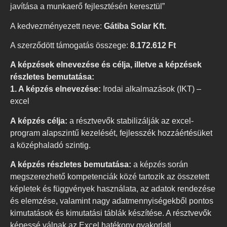
javítása a munkaerő fejlesztésén keresztül”
A kedvezményezett neve:
Gátiba Solar Kft.
A szerződött támogatás összege:
8.172.612 Ft
A képzések elnevezése és célja, illetve a képzések
részletes bemutatása:
1. A képzés elnevezése:
Irodai alkalmazások (IKT) –
excel
A képzés célja:
a résztvevők stabilizálják az excel-
program alapszintű kezelését, fejlesszék hozzáértésüket
a középhaladó szintig.
A képzés részletes bemutatása:
a képzés során
megszerezhető kompetenciák közé tartozik az összetett
képletek és függvények használata, az adatok rendezése
és elemzése, valamint nagy adatmennyiségekből pontos
kimutatások és kimutatási táblák készítése. A résztvevők
képessé válnak az Excel hatékony gyakorlati