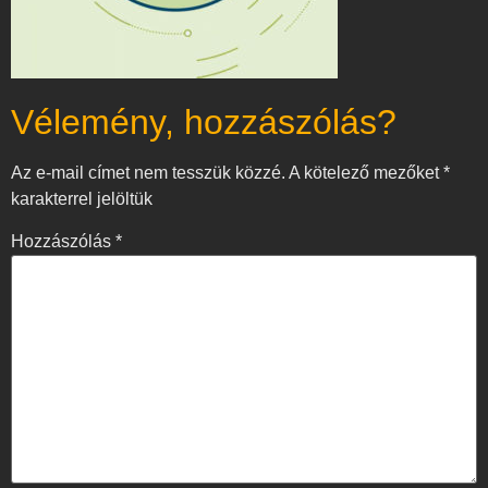
Vélemény, hozzászólás?
Az e-mail címet nem tesszük közzé.
A kötelező mezőket
*
karakterrel jelöltük
Hozzászólás
*