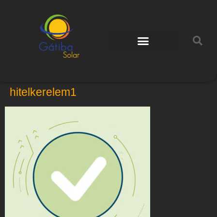
hitelkerelem1