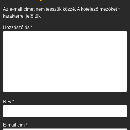
Az e-mail címet nem tesszük közzé.
A kötelező mezőket
*
karakterrel jelöltük
Hozzászólás
*
Név
*
E-mail cím
*