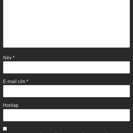
Név
*
E-mail cím
*
Honlap