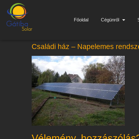
Főoldal
Cégünről
Családi ház – Napelemes rendsz
Vélemény, hozzászólás