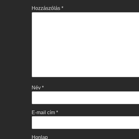
Hozzászólás
*
Név
*
E-mail cím
*
Honlap