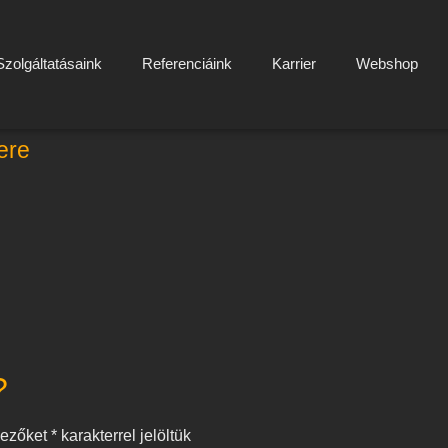
Szolgáltatásaink
Referenciáink
Karrier
Webshop
ere
?
mezőket
*
karakterrel jelöltük