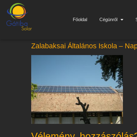
Főoldal
Cégünről
Zalabaksai Általános Iskola – N
Vélemény, hozzászólás