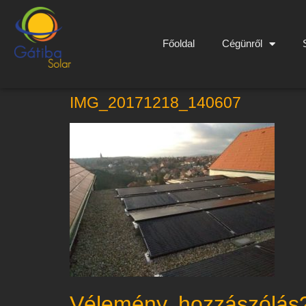
Főoldal
Cégünről
IMG_20171218_140607
Vélemény, hozzászólás