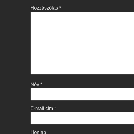
Hozzászólás
*
Név
*
E-mail cím
*
Honlap