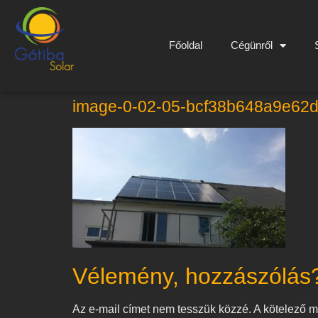
Főoldal
Cégünről
image-0-02-05-bcf38b648a9e62
Vélemény, hozzászólás
Az e-mail címet nem tesszük közzé.
A kötelező 