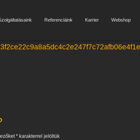
Szolgáltatásaink
Referenciáink
Karrier
Webshop
d3f2ce22c9a8a5dc4c2e247f7c72afb06e4f1
?
mezőket
*
karakterrel jelöltük