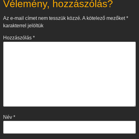
Vélemény, hozzászólás?
Az e-mail címet nem tesszük közzé.
A kötelező mezőket
*
karakterrel jelöltük
Hozzászólás
*
Név
*