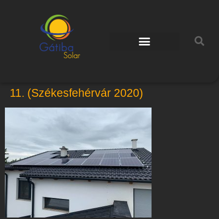
11. (Székesfehérvár 2020)