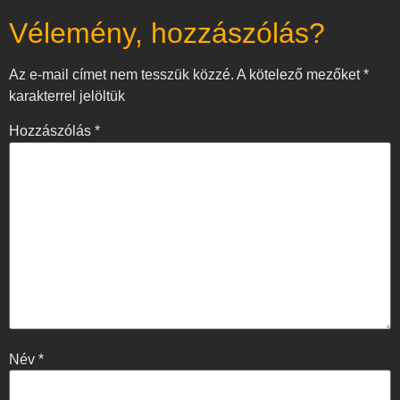
Vélemény, hozzászólás?
Az e-mail címet nem tesszük közzé.
A kötelező mezőket
*
karakterrel jelöltük
Hozzászólás
*
Név
*