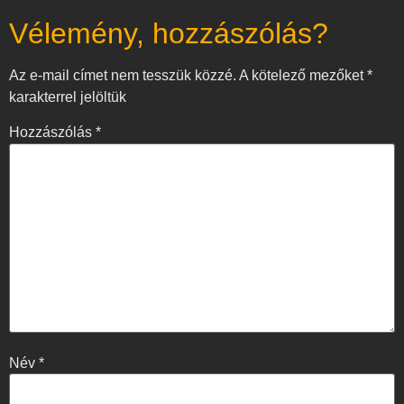
Vélemény, hozzászólás?
Az e-mail címet nem tesszük közzé.
A kötelező mezőket
*
karakterrel jelöltük
Hozzászólás
*
Név
*