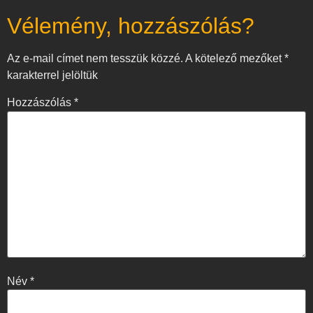
Vélemény, hozzászólás?
Az e-mail címet nem tesszük közzé.
A kötelező mezőket
*
karakterrel jelöltük
Hozzászólás
*
Név
*