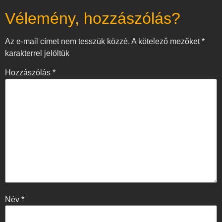
Vélemény, hozzászólás?
Az e-mail címet nem tesszük közzé.
A kötelező mezőket
*
karakterrel jelöltük
Hozzászólás
*
Név
*