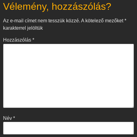
Vélemény, hozzászólás?
Az e-mail címet nem tesszük közzé.
A kötelező mezőket
*
karakterrel jelöltük
Hozzászólás
*
Név
*