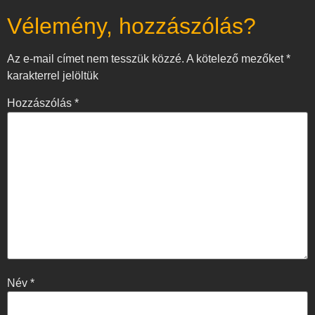
Vélemény, hozzászólás?
Az e-mail címet nem tesszük közzé.
A kötelező mezőket
*
karakterrel jelöltük
Hozzászólás
*
Név
*