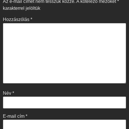
Az e-mail címet nem tesszük közzé.
A kötelező mezőket
*
karakterrel jelöltük
Hozzászólás
*
Név
*
E-mail cím
*