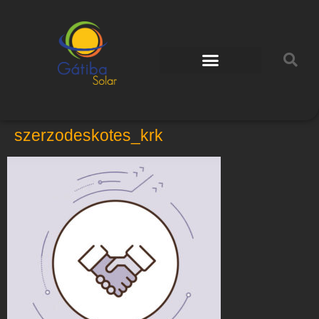
szerzodeskotes_krk