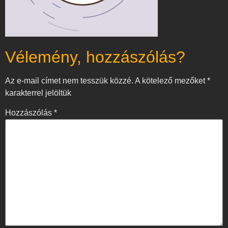
Vélemény, hozzászólás?
Az e-mail címet nem tesszük közzé.
A kötelező mezőket
*
karakterrel jelöltük
Hozzászólás
*