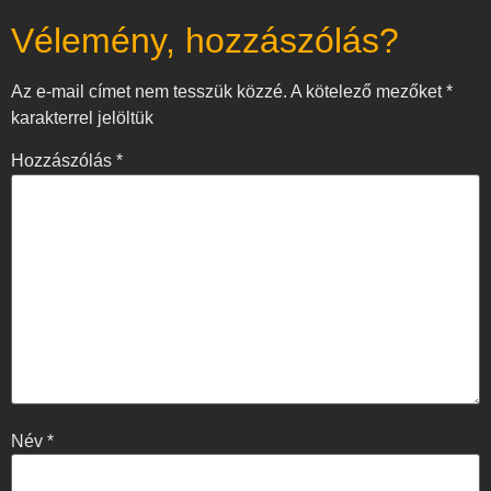
Vélemény, hozzászólás?
Az e-mail címet nem tesszük közzé.
A kötelező mezőket
*
karakterrel jelöltük
Hozzászólás
*
Név
*