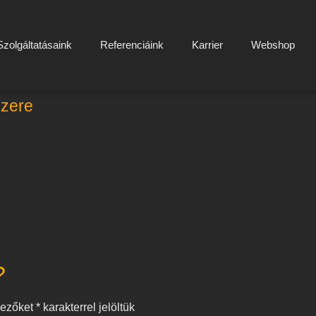
Szolgáltatásaink
Referenciáink
Karrier
Webshop
szere
?
mezőket
*
karakterrel jelöltük