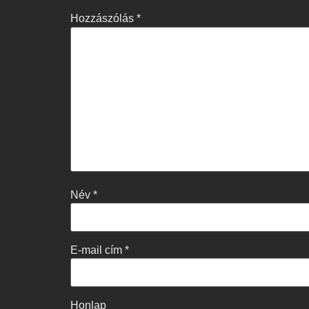
Hozzászólás
*
Név
*
E-mail cím
*
Honlap