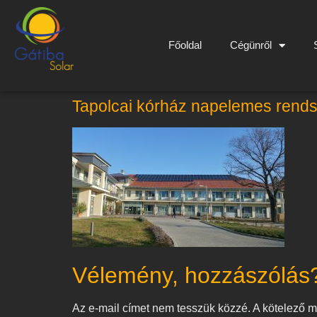
Főoldal
Cégünről
Tapolcai kórház napelemes rend
Vélemény, hozzászólás
Az e-mail címet nem tesszük közzé.
A kötelező 