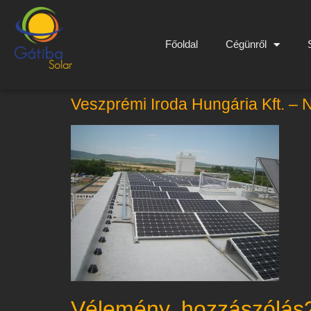
Főoldal
Cégünről
Veszprémi Iroda Hungária Kft. –
Vélemény, hozzászólás