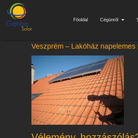
Főoldal
Cégünről
Veszprém – Lakóház napelemes 
Vélemény, hozzászólás