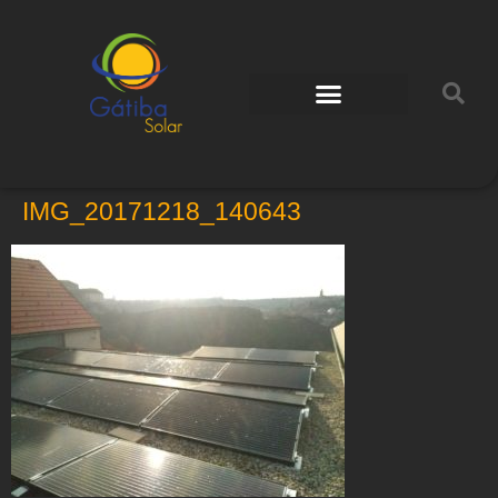
IMG_20171218_140643