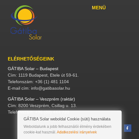
MENÜ
ELÉRHETŐSÉGEINK
GÁTIBA Solar – Budapest
Cím: 1119 Budapest, Etele út 59-61.
Telefonszám: +36 (1) 481 1104
E-mail cím: info@gatibasolar.hu
GÁTIBA Solar – Veszprém (raktár)
Cím: 8200 Veszprém, Csillag u. 13.
Telefonszám: +36 (88) 444 720
GÁTIBA Solar weboldal Cookie (süti) használata
Weboldalunk a jobb felhasználói élmény érdekében
cookie-kat használ.
Adatkezelési irányelvek