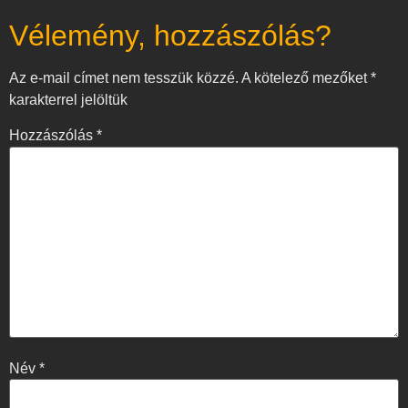
Vélemény, hozzászólás?
Az e-mail címet nem tesszük közzé.
A kötelező mezőket
*
karakterrel jelöltük
Hozzászólás
*
Név
*