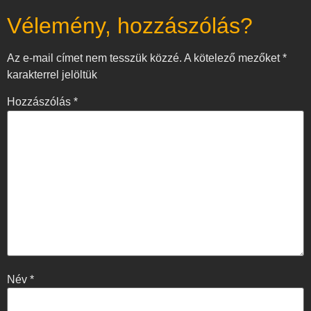
Vélemény, hozzászólás?
Az e-mail címet nem tesszük közzé.
A kötelező mezőket
*
karakterrel jelöltük
Hozzászólás
*
Név
*