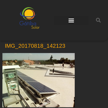
IMG_20170818_142123