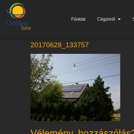
Főoldal
Cégünről
20170628_133757
Vélemény, hozzászólás