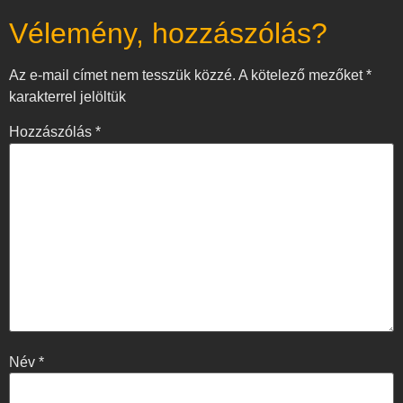
Vélemény, hozzászólás?
Az e-mail címet nem tesszük közzé.
A kötelező mezőket
*
karakterrel jelöltük
Hozzászólás
*
Név
*