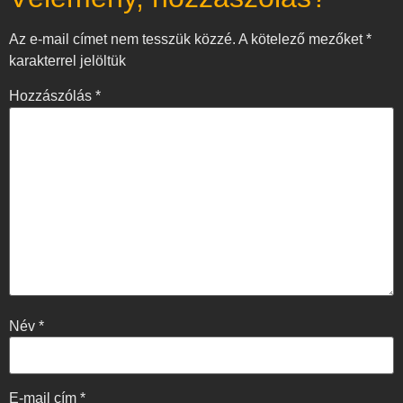
Az e-mail címet nem tesszük közzé.
A kötelező mezőket
*
karakterrel jelöltük
Hozzászólás
*
Név
*
E-mail cím
*